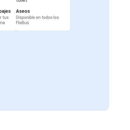
pajes
Aseos
r tus
Disponible en todos los
rma
FlixBus