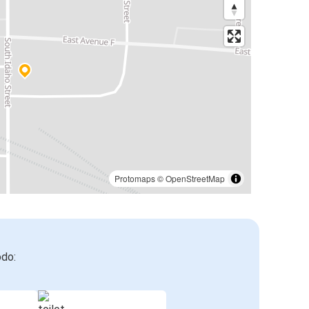
Protomaps
©
OpenStreetMap
odo: