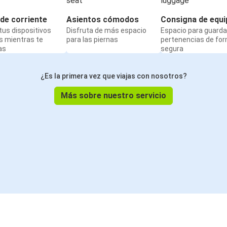
de corriente
Asientos cómodos
Consigna de equi
us dispositivos
Disfruta de más espacio
Espacio para guarda
s mientras te
para las piernas
pertenencias de fo
as
segura
¿Es la primera vez que viajas con nosotros?
Más sobre nuestro servicio