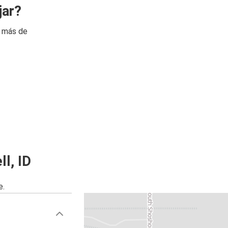
jar?
n más de
l, ID
e.