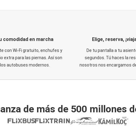
u comodidad en marcha
Elige, reserva, ¡viaja
te con Wi-Fi gratuito, enchufes y
De tu pantalla a tu asient
o extra para las piernas. Así son
segundos. Tú haces la res
los autobuses modernos.
nosotros nos encargamos del
ianza de más de 500 millones d