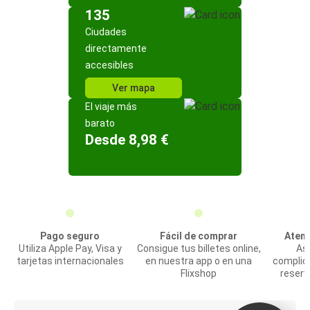
135
Ciudades
directamente
accesibles
Ver mapa
El viaje más
barato
Desde 8,98 €
Pago seguro
Fácil de comprar
Atenc
Utiliza Apple Pay, Visa y
Consigue tus billetes online,
Asi
tarjetas internacionales
en nuestra app o en una
complic
Flixshop
reserv