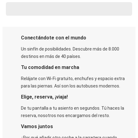
Conectándote con el mundo
Un sinfín de posibilidades. Descubre más de 8.000
destinos en más de 40 países.
Tu comodidad en marcha
Relájate con Wi-Fi gratuito, enchufes y espacio extra
para las piernas. Así son los autobuses modernos.
Elige, reserva, ¡viaja!
De tu pantalla a tu asiento en segundos. Tú haces la
reserva, nosotros nos encargamos del resto.
Vamos juntos
¿Por qué añadir otro coche a la carretera cuando