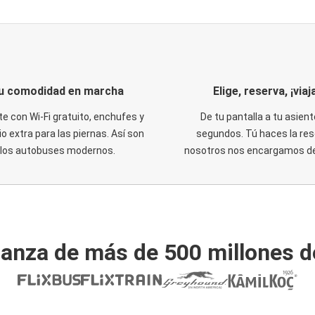
u comodidad en marcha
Elige, reserva, ¡viaja
te con Wi-Fi gratuito, enchufes y
De tu pantalla a tu asient
o extra para las piernas. Así son
segundos. Tú haces la res
los autobuses modernos.
nosotros nos encargamos del
ianza de más de 500 millones d