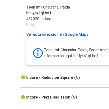
Teen Imli Chauraha, Palda
bit.ly/41qLho1
452020 Indore
India
Ver esta dirección en Google Maps
Teen Imli Chauraha, Palda; Encontrará
información aquí: bit.ly/41qLho1
Indore - Radission Square (N)
Indore - Plaza Radission (S)