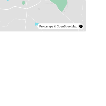
Protomaps
©
OpenStreetMap