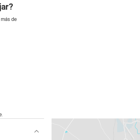
jar?
n más de
e.