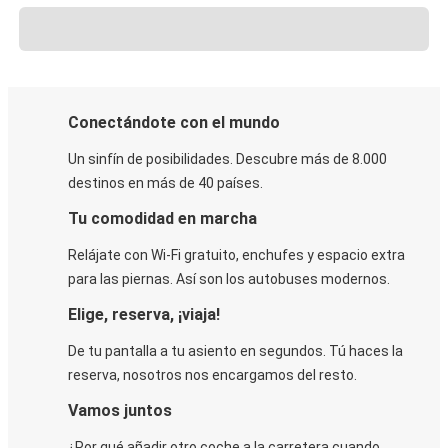
Conectándote con el mundo
Un sinfín de posibilidades. Descubre más de 8.000
destinos en más de 40 países.
Tu comodidad en marcha
Relájate con Wi-Fi gratuito, enchufes y espacio extra
para las piernas. Así son los autobuses modernos.
Elige, reserva, ¡viaja!
De tu pantalla a tu asiento en segundos. Tú haces la
reserva, nosotros nos encargamos del resto.
Vamos juntos
¿Por qué añadir otro coche a la carretera cuando