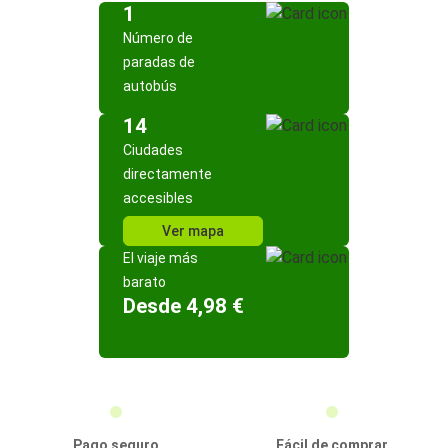
1
Número de
paradas de
autobús
14
Ciudades
directamente
accesibles
Ver mapa
El viaje más
barato
Desde 4,98 €
Pago seguro
Fácil de comprar