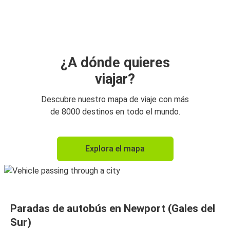
Newport (Gales del Sur)
Aeropuerto de Bristol
Aeropuerto de Bristol
Newport (Gales del Sur)
¿A dónde quieres
viajar?
Newport (Gales del Sur)
Aeropuerto de Londres Heathrow (LHR)
Descubre nuestro mapa de viaje con más
de 8000 destinos en todo el mundo.
Aeropuerto de Londres Heathrow (LHR)
Newport (Gales del Sur)
Explora el mapa
Newport (Gales del Sur)
Aeropuerto de Londres Gatwick
Aeropuerto de Londres Gatwick
Paradas de autobús en Newport (Gales del
Newport (Gales del Sur)
Sur)