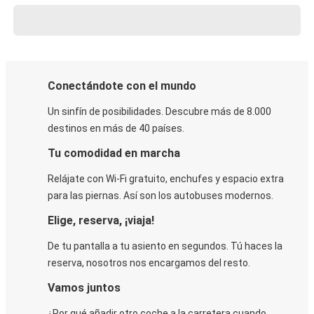
Conectándote con el mundo
Un sinfín de posibilidades. Descubre más de 8.000
destinos en más de 40 países.
Tu comodidad en marcha
Relájate con Wi-Fi gratuito, enchufes y espacio extra
para las piernas. Así son los autobuses modernos.
Elige, reserva, ¡viaja!
De tu pantalla a tu asiento en segundos. Tú haces la
reserva, nosotros nos encargamos del resto.
Vamos juntos
¿Por qué añadir otro coche a la carretera cuando