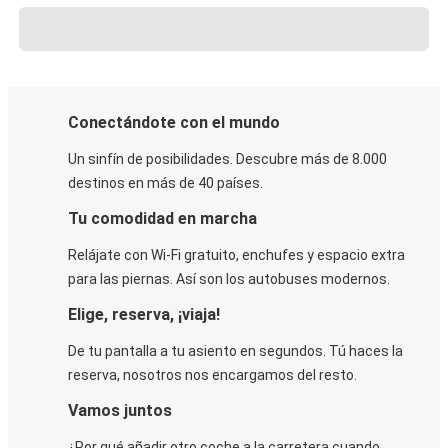
Conectándote con el mundo
Un sinfín de posibilidades. Descubre más de 8.000
destinos en más de 40 países.
Tu comodidad en marcha
Relájate con Wi-Fi gratuito, enchufes y espacio extra
para las piernas. Así son los autobuses modernos.
Elige, reserva, ¡viaja!
De tu pantalla a tu asiento en segundos. Tú haces la
reserva, nosotros nos encargamos del resto.
Vamos juntos
¿Por qué añadir otro coche a la carretera cuando