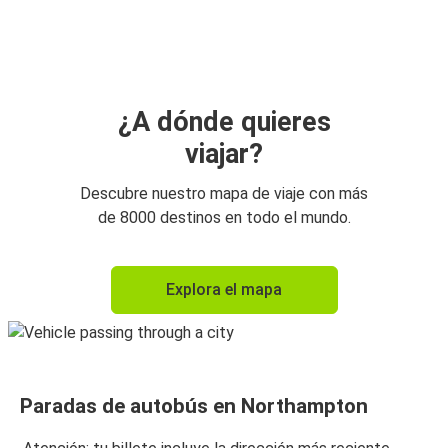
Northampton
Bournemouth
Bournemouth
Northampton
¿A dónde quieres
viajar?
Descubre nuestro mapa de viaje con más
de 8000 destinos en todo el mundo.
Explora el mapa
Paradas de autobús en Northampton