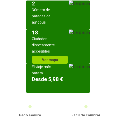
2
Número de
paradas de
autobús
18
Ciudades
directamente
accesibles
Ver mapa
El viaje más
barato
Desde 5,98 €
Pago seguro
Fácil de comprar