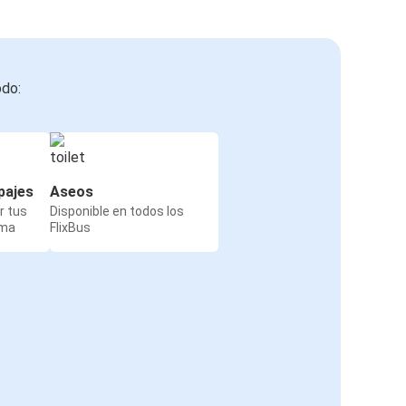
odo:
pajes
Aseos
r tus
Disponible en todos los
rma
FlixBus