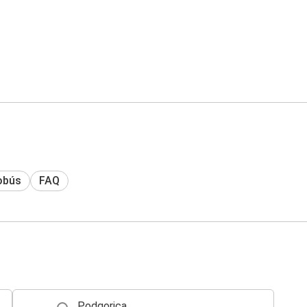
obús
FAQ
Podgorica