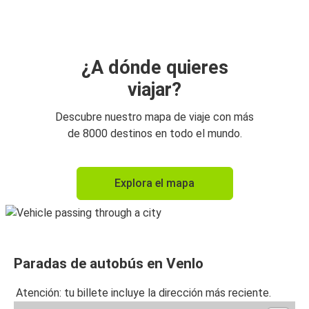
Venlo
Fráncfort del Meno
Venlo
¿A dónde quieres
viajar?
Venlo
Essen
Descubre nuestro mapa de viaje con más
de 8000 destinos en todo el mundo.
Venlo
Aeropuerto de Düsseldorf
Explora el mapa
Aeropuerto de Düsseldorf
Venlo
Venlo
Paradas de autobús en Venlo
Fráncfort del Meno
Atención: tu billete incluye la dirección más reciente.
Kassel