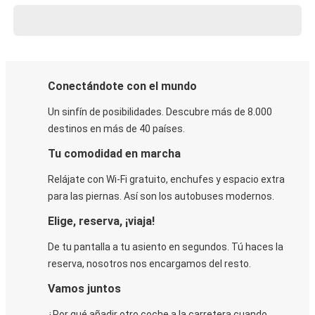
Conectándote con el mundo
Un sinfín de posibilidades. Descubre más de 8.000
destinos en más de 40 países.
Tu comodidad en marcha
Relájate con Wi-Fi gratuito, enchufes y espacio extra
para las piernas. Así son los autobuses modernos.
Elige, reserva, ¡viaja!
De tu pantalla a tu asiento en segundos. Tú haces la
reserva, nosotros nos encargamos del resto.
Vamos juntos
¿Por qué añadir otro coche a la carretera cuando