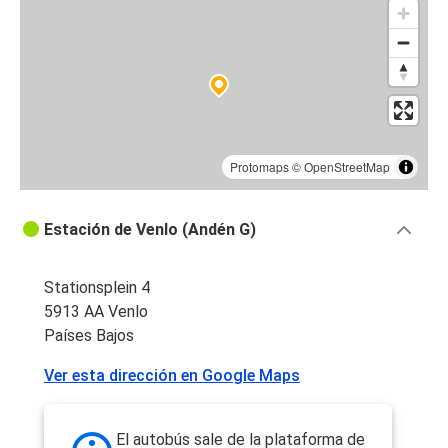
Venlo
Venlo
Bruselas
Venlo
Aeropuerto de Fráncfort (FRA)
Protomaps
©
OpenStreetMap
Aeropuerto de Fráncfort (FRA)
Estación de Venlo (Andén G)
Venlo
Venlo
Stationsplein 4
Kassel
5913 AA Venlo
Países Bajos
Bruselas
Ver esta dirección en Google Maps
Venlo
Venlo
El autobús sale de la plataforma de