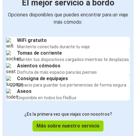
El mejor servicio a bordo
Aeropuerto de Hannover
Opciones disponibles que puedes encontrar para un viaje
Madrid
más cómodo:
Oldenburg
Aeropuerto de Hannover
WiFi gratuito
Oldenburg
Mantente conectado durante tu viaje
Tomas de corriente
Mantén tus dispositivos cargados mientras te desplazas
Oldenburg
Asientos cómodos
Madrid
Disfruta de más espacio para las piernas
Consigna de equipajes
Barcelona
Espacio para guardar tus pertenencias de forma segura
Oldenburg
Aseos
Disponible en todos los FlixBus
Oldenburg
Barcelona
¿Es la primera vez que viajas con nosotros?
Más sobre nuestro servicio
Barcelona