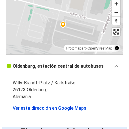
La Haya
Oldenburg
Praga
La Haya
Oldenburg
Protomaps
©
OpenStreetMap
Praga
Oldenburg, estación central de autobuses
Oldenburg
Oldenburg
Willy-Brandt-Platz / Karlstraße
Aeropuerto de Berlín
26123 Oldenburg
Alemania
Aeropuerto de Berlín
Ver esta dirección en Google Maps
Oldenburg
Oldenburg