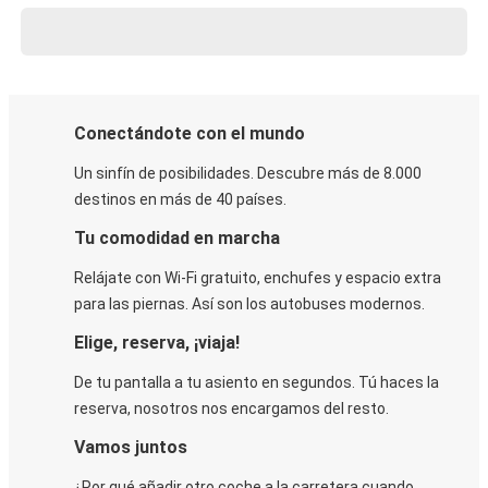
Conectándote con el mundo
Un sinfín de posibilidades. Descubre más de 8.000
destinos en más de 40 países.
Tu comodidad en marcha
Relájate con Wi-Fi gratuito, enchufes y espacio extra
para las piernas. Así son los autobuses modernos.
Elige, reserva, ¡viaja!
De tu pantalla a tu asiento en segundos. Tú haces la
reserva, nosotros nos encargamos del resto.
Vamos juntos
¿Por qué añadir otro coche a la carretera cuando