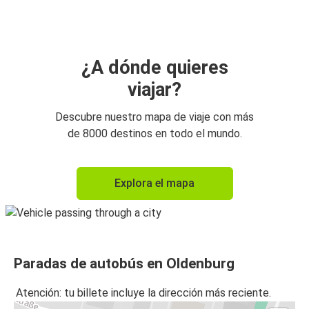
Hamburgo
Hamburgo
Oldenburg
¿A dónde quieres
viajar?
Hannover
Oldenburg
Descubre nuestro mapa de viaje con más
de 8000 destinos en todo el mundo.
Oldenburg
Groninga
Explora el mapa
Groninga
Oldenburg
Oldenburg
Paradas de autobús en Oldenburg
Hannover
Atención: tu billete incluye la dirección más reciente.
Oldenburg