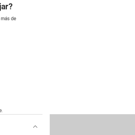
jar?
n más de
e.