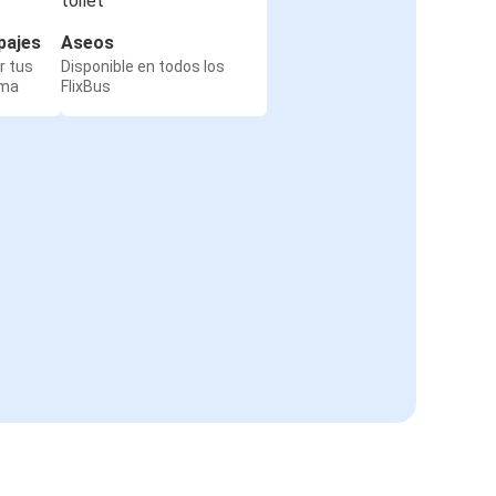
pajes
Aseos
r tus
Disponible en todos los
rma
FlixBus