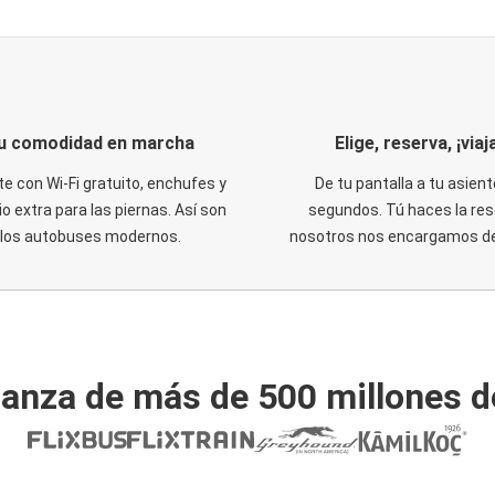
u comodidad en marcha
Elige, reserva, ¡viaja
te con Wi-Fi gratuito, enchufes y
De tu pantalla a tu asient
o extra para las piernas. Así son
segundos. Tú haces la res
los autobuses modernos.
nosotros nos encargamos del
ianza de más de 500 millones d