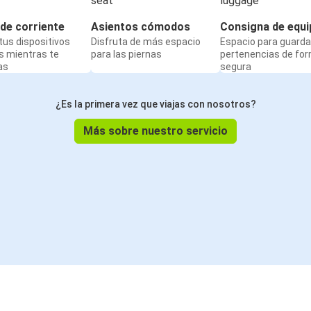
de corriente
Asientos cómodos
Consigna de equi
us dispositivos
Disfruta de más espacio
Espacio para guarda
s mientras te
para las piernas
pertenencias de fo
as
segura
¿Es la primera vez que viajas con nosotros?
Más sobre nuestro servicio