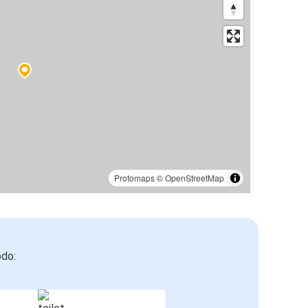
Protomaps
©
OpenStreetMap
odo: