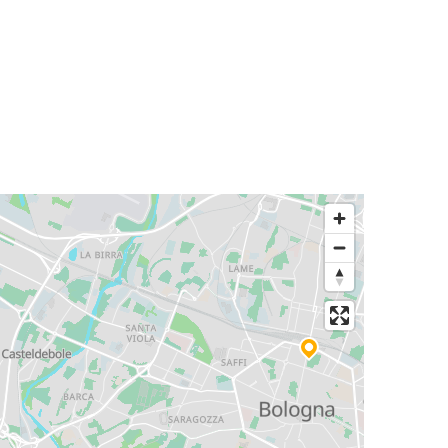
Bolonia
Génova
Verona
Bolonia
Aeropuerto de Milán Malpensa (MXP)
Bolonia
Perugia
Bolonia
Bolonia
Pisa
Bolonia
Bolzano