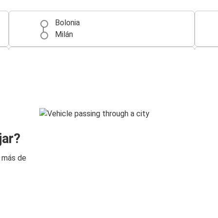
Bolonia
Milán
Roma
Bolonia
Múnich
Bolonia
Nápoles
jar?
Bolonia
n más de
Bolonia
Venecia
Bari
Bolonia