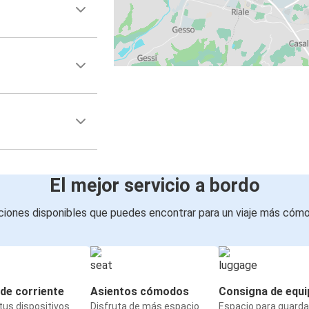
Bolonia
Ancona
Foggia
Bolonia
Padua
Bolonia
Bolonia
El mejor servicio a bordo
Padua
iones disponibles que puedes encontrar para un viaje más cóm
Ancona
Bolonia
Bolzano
de corriente
Asientos cómodos
Consigna de equi
Bolonia
us dispositivos
Disfruta de más espacio
Espacio para guarda