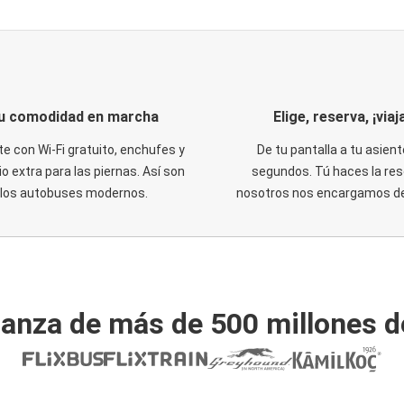
u comodidad en marcha
Elige, reserva, ¡viaja
te con Wi-Fi gratuito, enchufes y
De tu pantalla a tu asient
o extra para las piernas. Así son
segundos. Tú haces la res
los autobuses modernos.
nosotros nos encargamos del
ianza de más de 500 millones d