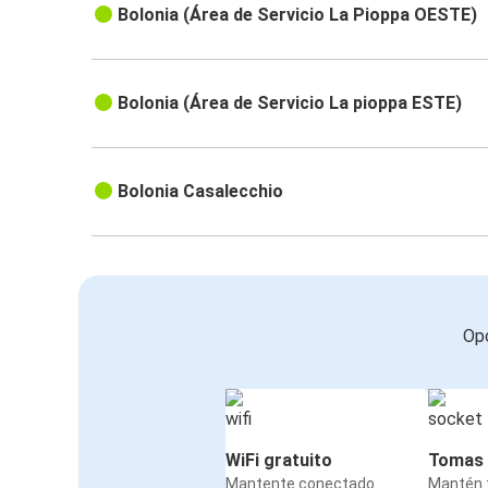
Bolonia (Área de Servicio La Pioppa OESTE)
Rimini
Bolonia
Bolonia (Área de Servicio La pioppa ESTE)
Niza
Bolonia
Bolonia Casalecchio
Bolonia
Pescara
Bérgamo
Bolonia
Opc
Lyon
Bolonia
Bolonia
WiFi gratuito
Tomas 
Trento
Mantente conectado
Mantén t