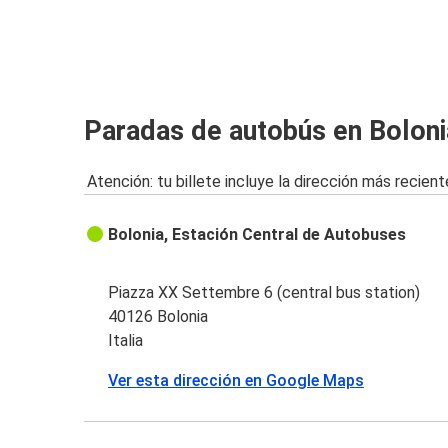
Bolonia
París
Bolonia
Paradas de autobús en Boloni
Aeropuerto de Milán Malpensa (MXP)
Atención: tu billete incluye la dirección más recient
Bolonia
Zúrich
Bolonia, Estación Central de Autobuses
Bolonia
Verona
Piazza XX Settembre 6 (central bus station)
40126 Bolonia
Pisa
Italia
Bolonia
Ver esta dirección en Google Maps
París
Bolonia