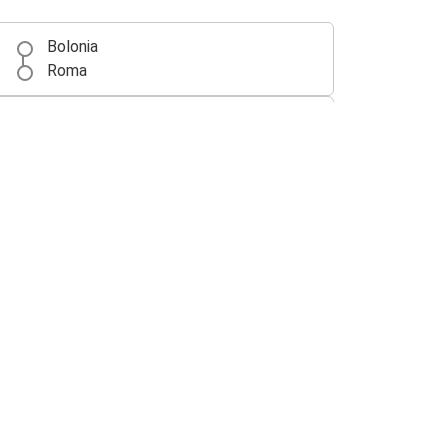
Bolonia
Roma
Florencia
Bolonia
Venecia
Bolonia
Turín
Bolonia
Bolonia
Siena
Siena
Bolonia