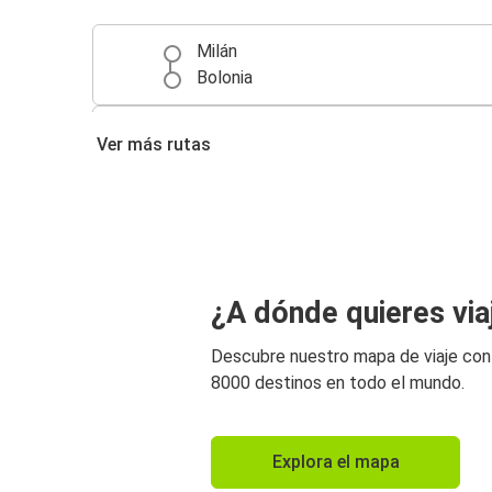
Milán
Bolonia
Bolonia
Ver más rutas
Florencia
Bolonia
Nápoles
Bolonia
¿A dónde quieres via
Turín
Descubre nuestro mapa de viaje co
Bolonia
8000 destinos en todo el mundo.
Múnich
Bolonia
Explora el mapa
Bari