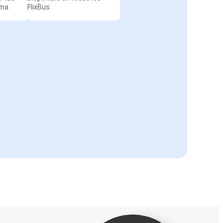
rma
FlixBus
Pescara
Bolonia
Bolonia
Lecce
Ginebra
Bolonia
Bolonia
Liubliana
Bolonia
Vicenza
Núremberg
Bolonia