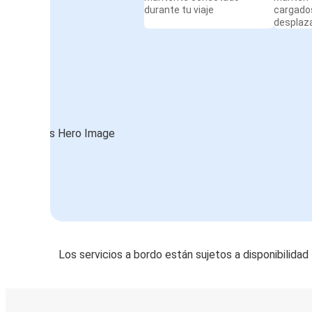
durante tu viaje
cargado
desplaz
Bolonia
Berlín
Bolonia
Ginebra
Taranto
Bolonia
Stuttgart
Bolonia
Bolonia
Stuttgart
Los servicios a bordo están sujetos a disponibilidad
Bolonia
Rávena