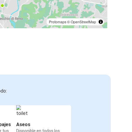
Bolonia
Aeropuerto de Bergamo Orio al Serio
Protomaps
©
OpenStreetMap
Bolonia
Niza
Bolonia
Lyon
Trento
Bolonia
odo:
Salerno
Bolonia
Bolonia
pajes
Aseos
Bérgamo
r tus
Disponible en todos los