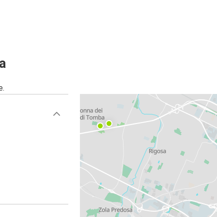
Génova
Bolonia
Bolonia
a
Perugia
e.
Bolonia
Rimini
Zúrich
Bolonia
Bolonia
Foggia
Bolonia
Salerno