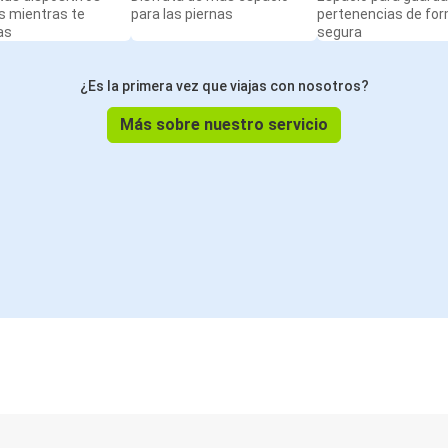
s mientras te
para las piernas
pertenencias de fo
as
segura
Aeropuerto de Bergamo Orio al Serio
Bolonia
¿Es la primera vez que viajas con nosotros?
Bolonia
Más sobre nuestro servicio
Taranto
Bolonia
Crotone
Trieste
Bolonia
Bolonia
Basilea
Bolonia
Marsella