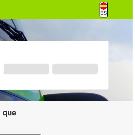
ES
s que