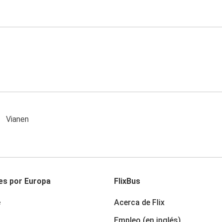
Vianen
es por Europa
FlixBus
e
Acerca de Flix
a
Empleo (en inglés)