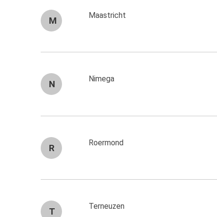
Maastricht
M
Nimega
N
Roermond
R
Terneuzen
T