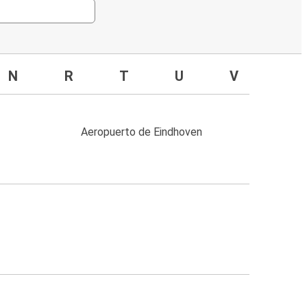
N
R
T
U
V
Aeropuerto de Eindhoven