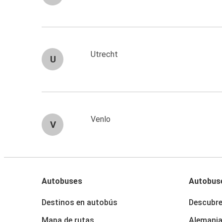
Utrecht
U
Venlo
V
Autobuses
Autobus
Destinos en autobús
Descubr
Mapa de rutas
Alemani