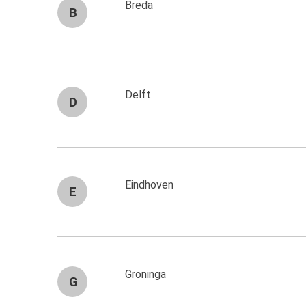
Breda
B
Delft
D
Eindhoven
E
Groninga
G