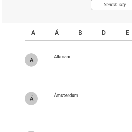
A
Á
B
D
E
Alkmaar
A
Ámsterdam
Á