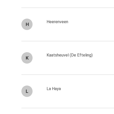
Heerenveen
H
Kaatsheuvel (De Efteling)
K
La Haya
L