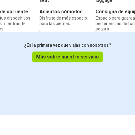
de corriente
Asientos cómodos
Consigna de equi
us dispositivos
Disfruta de más espacio
Espacio para guarda
s mientras te
para las piernas
pertenencias de fo
as
segura
¿Es la primera vez que viajas con nosotros?
Más sobre nuestro servicio