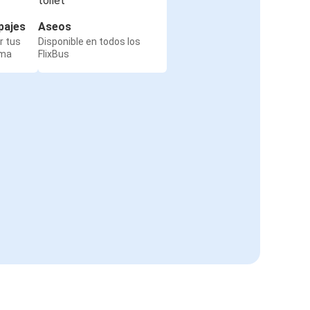
pajes
Aseos
r tus
Disponible en todos los
rma
FlixBus