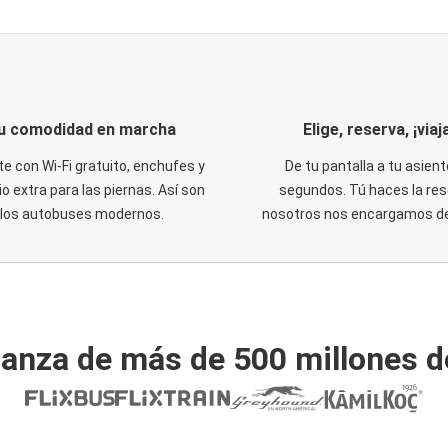
u comodidad en marcha
Elige, reserva, ¡viaja
te con Wi-Fi gratuito, enchufes y
De tu pantalla a tu asient
o extra para las piernas. Así son
segundos. Tú haces la res
los autobuses modernos.
nosotros nos encargamos del
ianza de más de 500 millones d