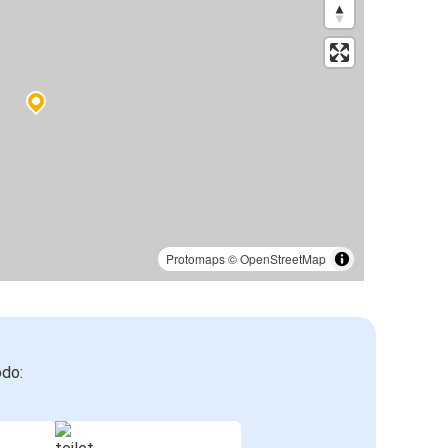
Protomaps
©
OpenStreetMap
odo: