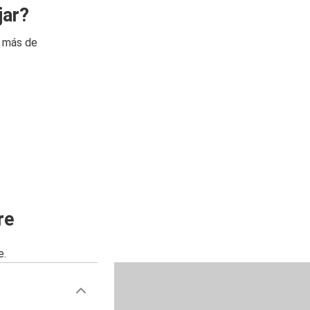
jar?
n más de
re
e.