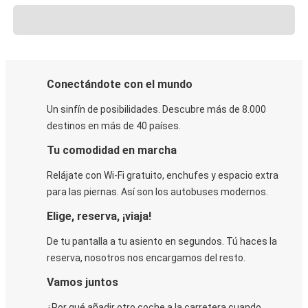
Conectándote con el mundo
Un sinfín de posibilidades. Descubre más de 8.000
destinos en más de 40 países.
Tu comodidad en marcha
Relájate con Wi-Fi gratuito, enchufes y espacio extra
para las piernas. Así son los autobuses modernos.
Elige, reserva, ¡viaja!
De tu pantalla a tu asiento en segundos. Tú haces la
reserva, nosotros nos encargamos del resto.
Vamos juntos
¿Por qué añadir otro coche a la carretera cuando