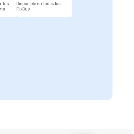
r tus
Disponible en todos los
rma
FlixBus