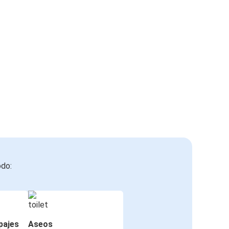
odo:
pajes
Aseos