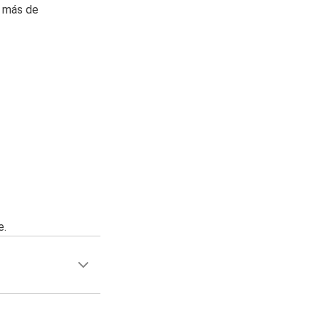
n más de
e.