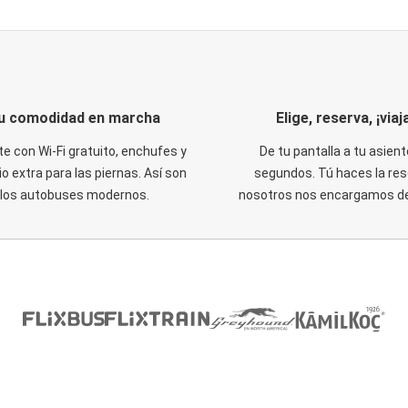
u comodidad en marcha
Elige, reserva, ¡viaja
te con Wi-Fi gratuito, enchufes y
De tu pantalla a tu asient
o extra para las piernas. Así son
segundos. Tú haces la res
los autobuses modernos.
nosotros nos encargamos del