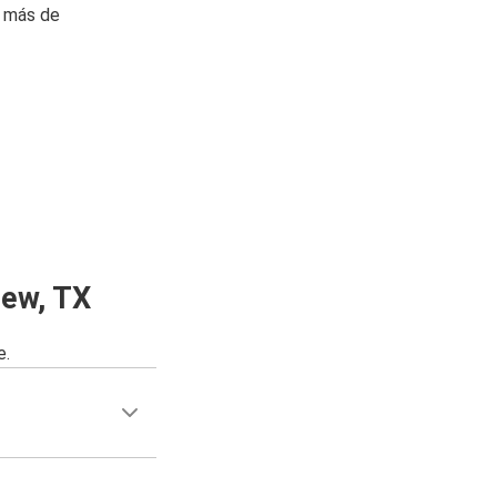
n más de
iew, TX
e.