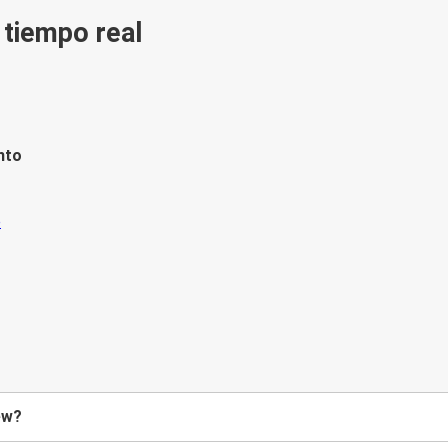
n tiempo real
nto
ew?