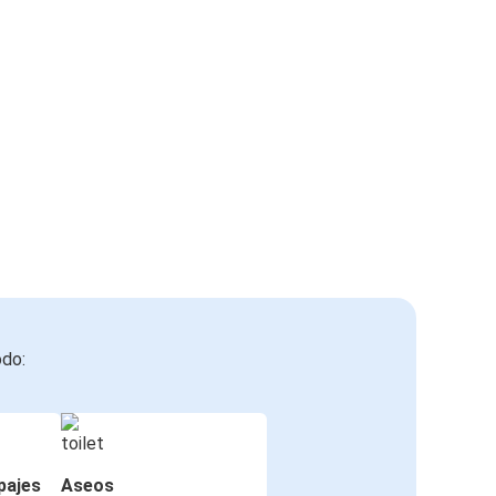
odo:
pajes
Aseos