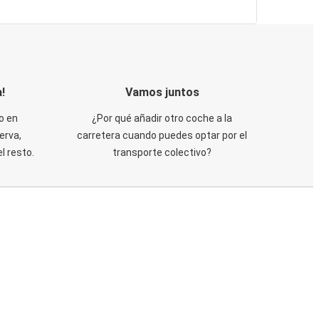
!
Vamos juntos
o en
¿Por qué añadir otro coche a la
erva,
carretera cuando puedes optar por el
 resto.
transporte colectivo?