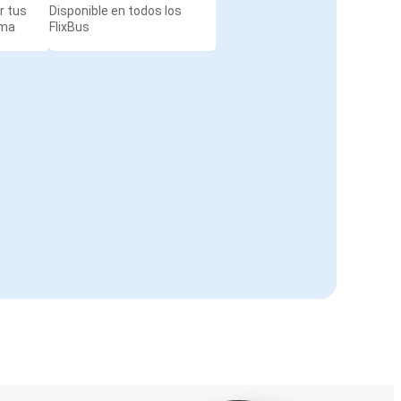
r tus
Disponible en todos los
rma
FlixBus