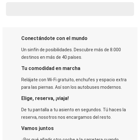
Conectándote con el mundo
Un sinfín de posibilidades. Descubre más de 8.000
destinos en más de 40 países.
Tu comodidad en marcha
Relájate con Wi-Fi gratuito, enchufes y espacio extra
para las piernas. Así son los autobuses modernos.
Elige, reserva, ¡viaja!
De tu pantalla a tu asiento en segundos. Tú haces la
reserva, nosotros nos encargamos del resto.
Vamos juntos
¿Por qué añadir otro coche a la carretera cuando