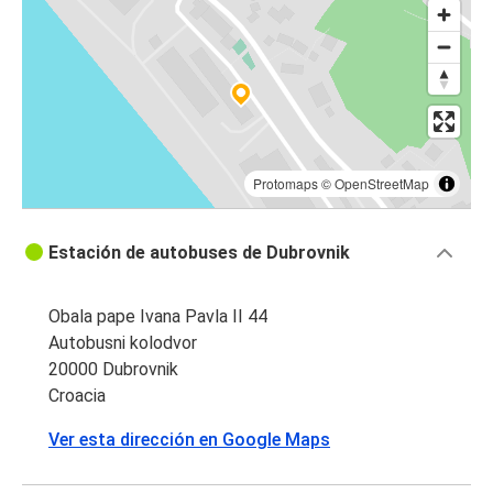
Dubrovnik
Makarska
Dubrovnik
Dubrovnik
Makarska
Protomaps
©
OpenStreetMap
Dubrovnik
Estación de autobuses de Dubrovnik
Sarajevo
Herceg Novi
Obala pape Ivana Pavla II 44
Dubrovnik
Autobusni kolodvor
20000 Dubrovnik
Sarajevo
Croacia
Dubrovnik
Ver esta dirección en Google Maps
Dubrovnik