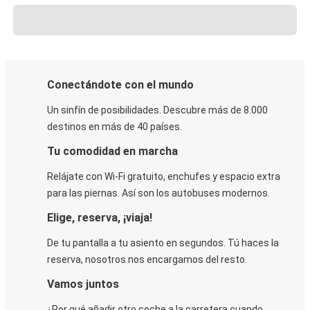
Conectándote con el mundo
Un sinfín de posibilidades. Descubre más de 8.000
destinos en más de 40 países.
Tu comodidad en marcha
Relájate con Wi-Fi gratuito, enchufes y espacio extra
para las piernas. Así son los autobuses modernos.
Elige, reserva, ¡viaja!
De tu pantalla a tu asiento en segundos. Tú haces la
reserva, nosotros nos encargamos del resto.
Vamos juntos
¿Por qué añadir otro coche a la carretera cuando