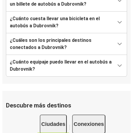
un billete de autobús a Dubrovnik?
Dubrovnik
¿Cuánto cuesta llevar una bicicleta en el
Rijeka
autobús a Dubrovnik?
Tirana
¿Cuáles son los principales destinos
Dubrovnik
conectados a Dubrovnik?
Dubrovnik
¿Cuánto equipaje puedo llevar en el autobús a
Liubliana
Dubrovnik?
Dubrovnik
Trogir
Ston
Descubre más destinos
Dubrovnik
Dubrovnik
Ciudades
Conexiones
Ston