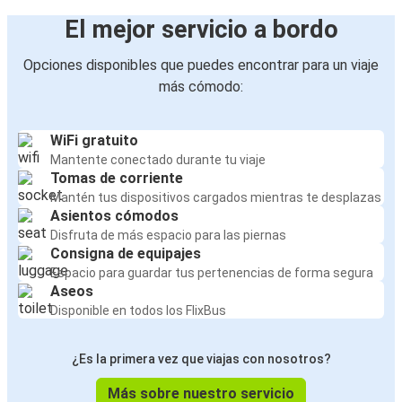
Zadar
El mejor servicio a bordo
Dubrovnik
Opciones disponibles que puedes encontrar para un viaje
Herceg Novi
más cómodo:
Dubrovnik
Podgorica
WiFi gratuito
Mantente conectado durante tu viaje
Tomas de corriente
Budapest
Mantén tus dispositivos cargados mientras te desplazas
Dubrovnik
Asientos cómodos
Disfruta de más espacio para las piernas
Dubrovnik
Consigna de equipajes
Budapest
Espacio para guardar tus pertenencias de forma segura
Aseos
Disponible en todos los FlixBus
Podgorica
Dubrovnik
¿Es la primera vez que viajas con nosotros?
Dubrovnik
Más sobre nuestro servicio