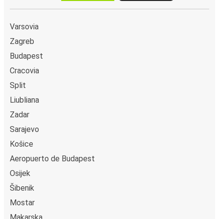
Rijeka
Varsovia
Dubrovnik
Zagreb
Omiš
Budapest
Dubrovnik
Cracovia
Split
Dubrovnik
Liubliana
Šibenik
Zadar
Šibenik
Sarajevo
Dubrovnik
Košice
Aeropuerto de Budapest
Baška Voda
Osijek
Dubrovnik
Šibenik
Dubrovnik
Mostar
Čapljina
Makarska