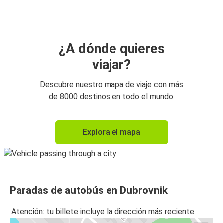
Zagreb
Kotor
Dubrovnik
¿A dónde quieres
viajar?
Dubrovnik
Mostar
Descubre nuestro mapa de viaje con más
de 8000 destinos en todo el mundo.
Mostar
Dubrovnik
Explora el mapa
Dubrovnik
Budva
Budva
Paradas de autobús en Dubrovnik
Dubrovnik
Atención: tu billete incluye la dirección más reciente.
Zadar