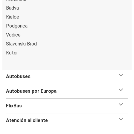
Budva
Gradac
Kielce
Dubrovnik
Podgorica
Dubrovnik
Vodice
Omiš
Slavonski Brod
Kotor
Slano
Dubrovnik
Autobuses
Dubrovnik
Baška Voda
Autobuses por Europa
Shkodra
FlixBus
Dubrovnik
Atención al cliente
Dubrovnik
Slano