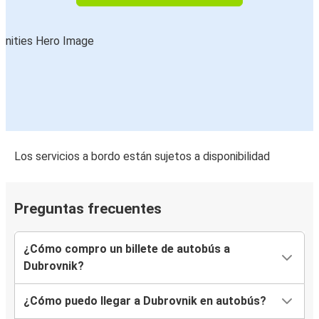
Tivat
Tivat
Dubrovnik
Međugorje
Dubrovnik
Dubrovnik
Los servicios a bordo están sujetos a disponibilidad
Metković
Dubrovnik
Preguntas frecuentes
Međugorje
Metković
¿Cómo compro un billete de autobús a
Dubrovnik
Dubrovnik?
Liubliana
¿Cómo puedo llegar a Dubrovnik en autobús?
Dubrovnik