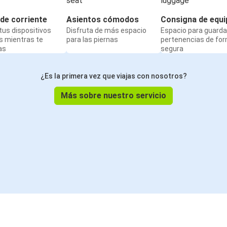
de corriente
Asientos cómodos
Consigna de equi
us dispositivos
Disfruta de más espacio
Espacio para guarda
s mientras te
para las piernas
pertenencias de fo
as
segura
¿Es la primera vez que viajas con nosotros?
Más sobre nuestro servicio