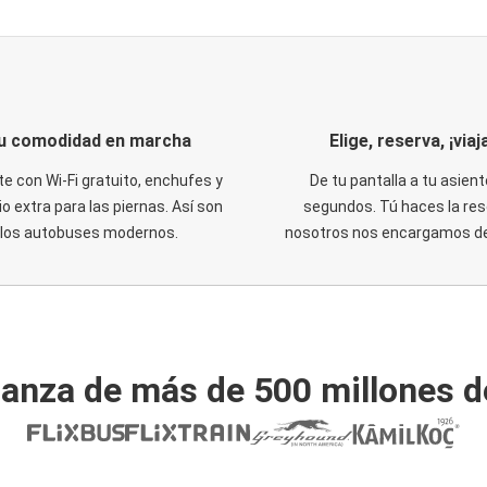
u comodidad en marcha
Elige, reserva, ¡viaja
te con Wi-Fi gratuito, enchufes y
De tu pantalla a tu asient
o extra para las piernas. Así son
segundos. Tú haces la res
los autobuses modernos.
nosotros nos encargamos del
ianza de más de 500 millones d