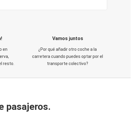
!
Vamos juntos
o en
¿Por qué añadir otro coche a la
erva,
carretera cuando puedes optar por el
 resto.
transporte colectivo?
e pasajeros.