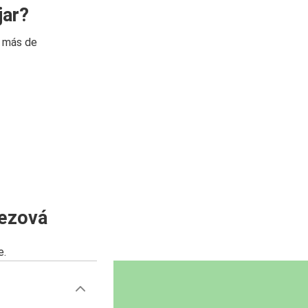
jar?
n más de
rezová
e.