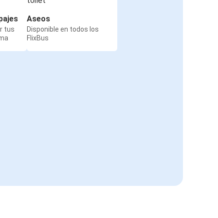
pajes
Aseos
r tus
Disponible en todos los
rma
FlixBus