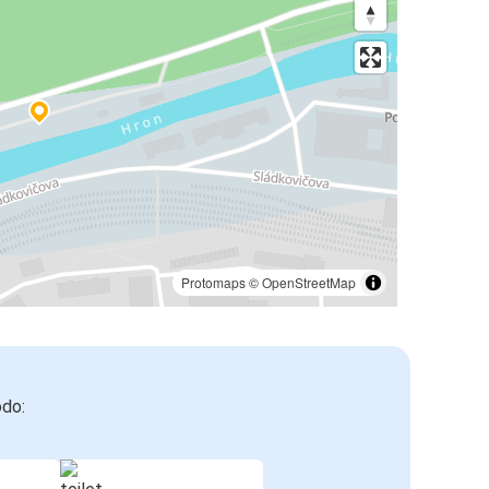
Protomaps
©
OpenStreetMap
odo: