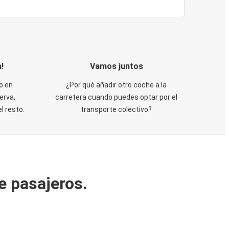
!
Vamos juntos
o en
¿Por qué añadir otro coche a la
erva,
carretera cuando puedes optar por el
 resto.
transporte colectivo?
e pasajeros.