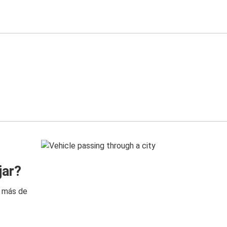
jar?
n más de