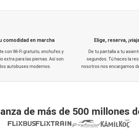
u comodidad en marcha
Elige, reserva, ¡viaja
te con Wi-Fi gratuito, enchufes y
De tu pantalla a tu asient
o extra para las piernas. Así son
segundos. Tú haces la res
los autobuses modernos.
nosotros nos encargamos del
ianza de más de 500 millones d