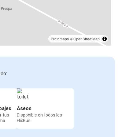
Protomaps
©
OpenStreetMap
odo:
pajes
Aseos
r tus
Disponible en todos los
rma
FlixBus