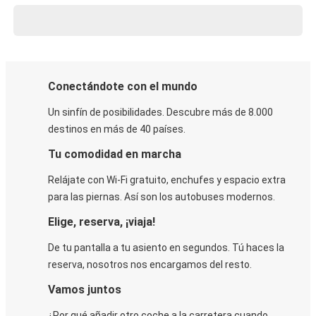
Conectándote con el mundo
Un sinfín de posibilidades. Descubre más de 8.000
destinos en más de 40 países.
Tu comodidad en marcha
Relájate con Wi-Fi gratuito, enchufes y espacio extra
para las piernas. Así son los autobuses modernos.
Elige, reserva, ¡viaja!
De tu pantalla a tu asiento en segundos. Tú haces la
reserva, nosotros nos encargamos del resto.
Vamos juntos
¿Por qué añadir otro coche a la carretera cuando