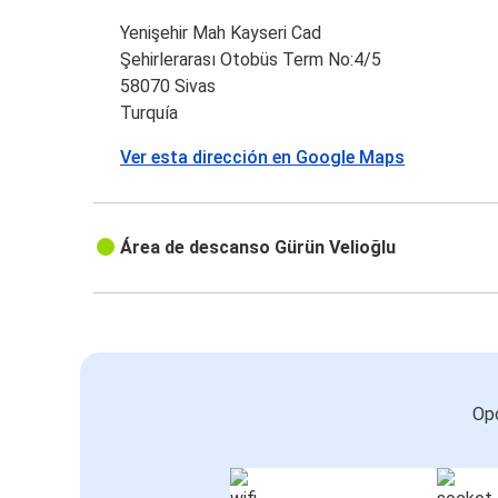
Yenişehir Mah Kayseri Cad
Şehirlerarası Otobüs Term No:4/5
58070 Sivas
Turquía
Ver esta dirección en Google Maps
Área de descanso Gürün Velioğlu
Opc