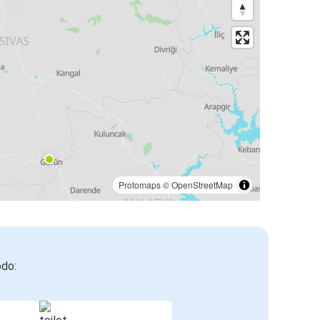
Protomaps
©
OpenStreetMap
odo: