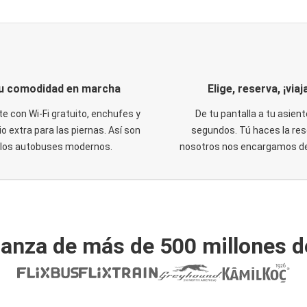
u comodidad en marcha
Elige, reserva, ¡viaja
te con Wi-Fi gratuito, enchufes y
De tu pantalla a tu asient
o extra para las piernas. Así son
segundos. Tú haces la res
los autobuses modernos.
nosotros nos encargamos del
ianza de más de 500 millones d