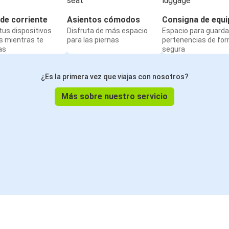
de corriente
Asientos cómodos
Consigna de equi
us dispositivos
Disfruta de más espacio
Espacio para guarda
s mientras te
para las piernas
pertenencias de fo
as
segura
¿Es la primera vez que viajas con nosotros?
Más sobre nuestro servicio