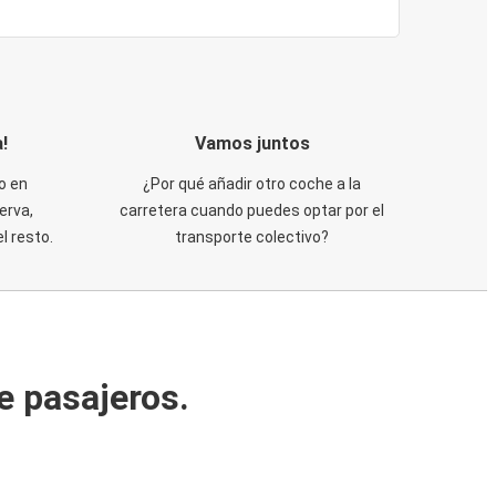
!
Vamos juntos
o en
¿Por qué añadir otro coche a la
erva,
carretera cuando puedes optar por el
 resto.
transporte colectivo?
e pasajeros.