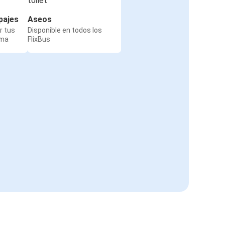
pajes
Aseos
r tus
Disponible en todos los
rma
FlixBus