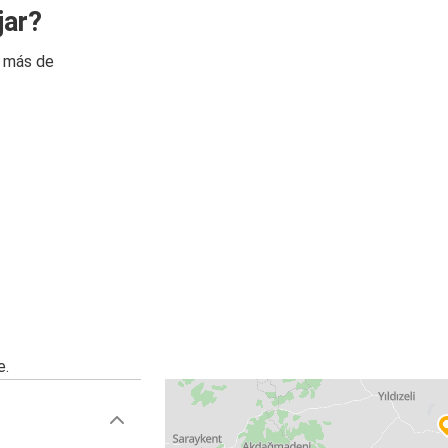
jar?
n más de
e.