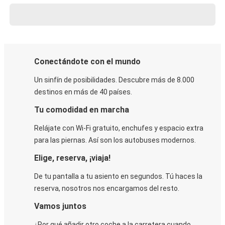
Conectándote con el mundo
Un sinfín de posibilidades. Descubre más de 8.000
destinos en más de 40 países.
Tu comodidad en marcha
Relájate con Wi-Fi gratuito, enchufes y espacio extra
para las piernas. Así son los autobuses modernos.
Elige, reserva, ¡viaja!
De tu pantalla a tu asiento en segundos. Tú haces la
reserva, nosotros nos encargamos del resto.
Vamos juntos
¿Por qué añadir otro coche a la carretera cuando