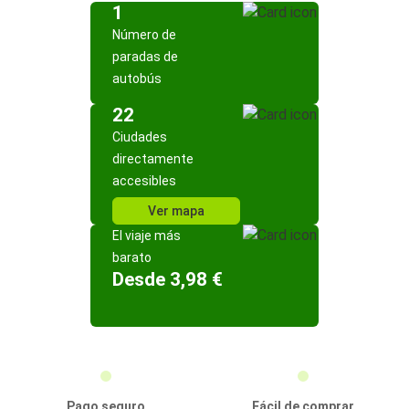
1
Número de
paradas de
autobús
22
Ciudades
directamente
accesibles
Ver mapa
El viaje más
barato
Desde 3,98 €
Pago seguro
Fácil de comprar