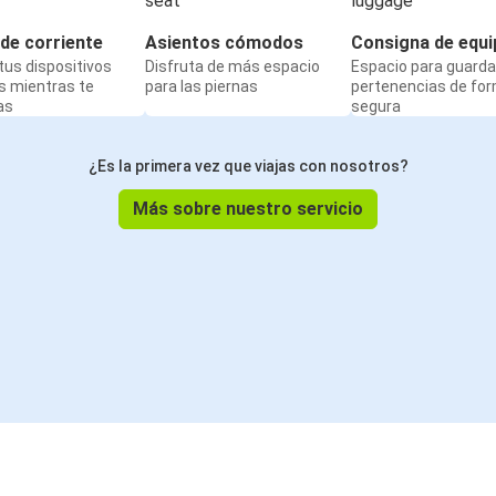
de corriente
Asientos cómodos
Consigna de equi
us dispositivos
Disfruta de más espacio
Espacio para guarda
s mientras te
para las piernas
pertenencias de fo
as
segura
¿Es la primera vez que viajas con nosotros?
Más sobre nuestro servicio