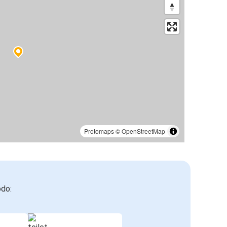
Protomaps
©
OpenStreetMap
odo: