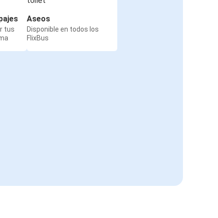
pajes
Aseos
r tus
Disponible en todos los
rma
FlixBus