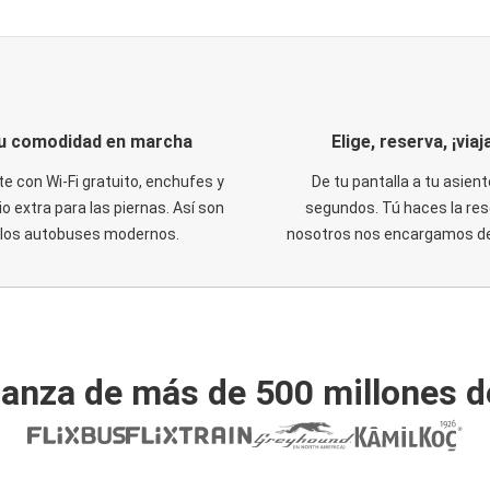
u comodidad en marcha
Elige, reserva, ¡viaja
te con Wi-Fi gratuito, enchufes y
De tu pantalla a tu asient
o extra para las piernas. Así son
segundos. Tú haces la res
los autobuses modernos.
nosotros nos encargamos del
ianza de más de 500 millones d