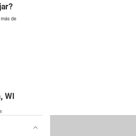
jar?
n más de
, WI
e.