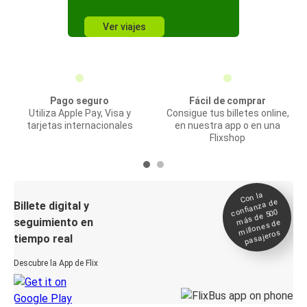
Ver viajes
Pago seguro
Fácil de comprar
Utiliza Apple Pay, Visa y
Consigue tus billetes online,
tarjetas internacionales
en nuestra app o en una
Flixshop
Con la
confianza de
Billete digital y
más de 500
seguimiento en
millones de
pasajeros
tiempo real
Descubre la App de Flix