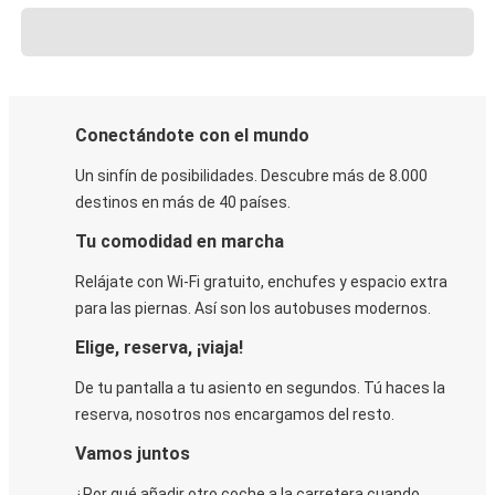
Conectándote con el mundo
Un sinfín de posibilidades. Descubre más de 8.000
destinos en más de 40 países.
Tu comodidad en marcha
Relájate con Wi-Fi gratuito, enchufes y espacio extra
para las piernas. Así son los autobuses modernos.
Elige, reserva, ¡viaja!
De tu pantalla a tu asiento en segundos. Tú haces la
reserva, nosotros nos encargamos del resto.
Vamos juntos
¿Por qué añadir otro coche a la carretera cuando