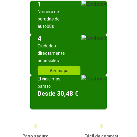
1
Número de
paradas de
autobús
4
Ciudades
directamente
accesibles
Ver mapa
El viaje más
barato
Desde 30,48 €
Pago seguro
Fácil de comprar