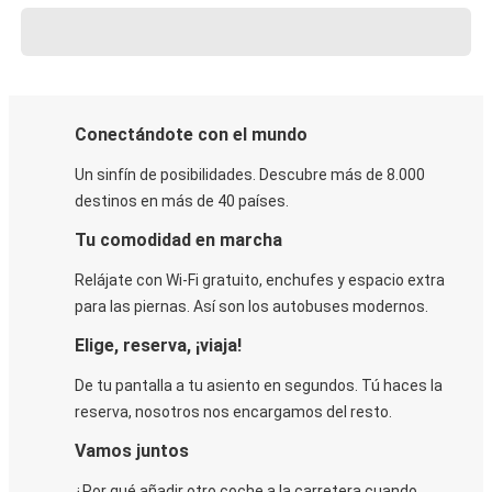
Conectándote con el mundo
Un sinfín de posibilidades. Descubre más de 8.000
destinos en más de 40 países.
Tu comodidad en marcha
Relájate con Wi-Fi gratuito, enchufes y espacio extra
para las piernas. Así son los autobuses modernos.
Elige, reserva, ¡viaja!
De tu pantalla a tu asiento en segundos. Tú haces la
reserva, nosotros nos encargamos del resto.
Vamos juntos
¿Por qué añadir otro coche a la carretera cuando