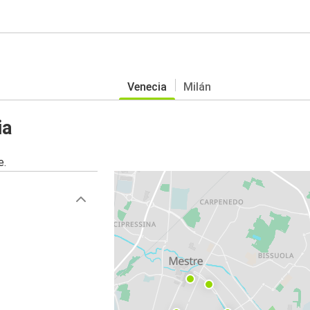
Venecia
Milán
ia
e.