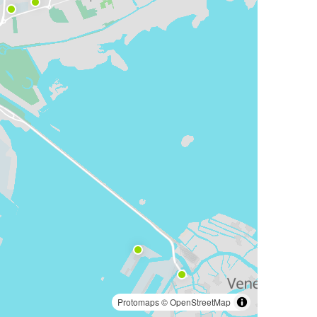
Protomaps
©
OpenStreetMap