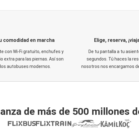
u comodidad en marcha
Elige, reserva, ¡viaja
te con Wi-Fi gratuito, enchufes y
De tu pantalla a tu asient
o extra para las piernas. Así son
segundos. Tú haces la res
los autobuses modernos.
nosotros nos encargamos del
ianza de más de 500 millones d