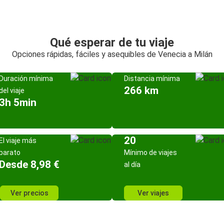
Qué esperar de tu viaje
Opciones rápidas, fáciles y asequibles de Venecia a Milán
Duración mínima
Distancia mínima
266 km
del viaje
3h 5min
20
El viaje más
barato
Mínimo de viajes
Desde 8,98 €
al día
Ver precios
Ver viajes