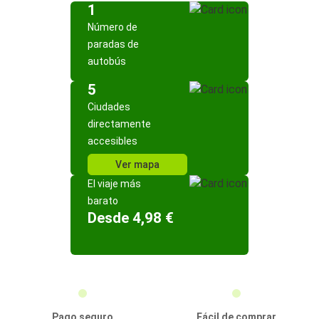
1
Número de
paradas de
autobús
5
Ciudades
directamente
accesibles
Ver mapa
El viaje más
barato
Desde 4,98 €
Pago seguro
Fácil de comprar