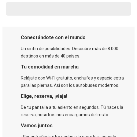
Conectándote con el mundo
Un sinfín de posibilidades. Descubre más de 8.000
destinos en más de 40 países.
Tu comodidad en marcha
Relájate con Wi-Fi gratuito, enchufes y espacio extra
para las piernas. Así son los autobuses modernos.
Elige, reserva, ¡viaja!
De tu pantalla a tu asiento en segundos. Tú haces la
reserva, nosotros nos encargamos del resto.
Vamos juntos
¿Por qué añadir otro coche a la carretera cuando