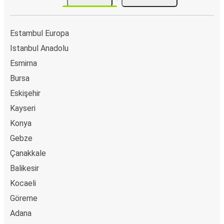
Estambul Europa
Istanbul Anadolu
Esmirna
Bursa
Eskişehir
Kayseri
Konya
Gebze
Çanakkale
Balikesir
Kocaeli
Göreme
Adana