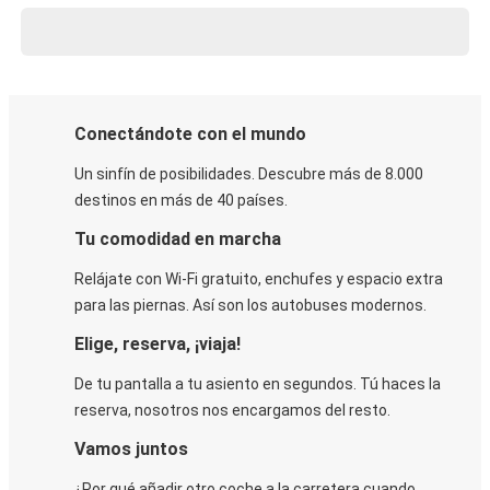
Conectándote con el mundo
Un sinfín de posibilidades. Descubre más de 8.000
destinos en más de 40 países.
Tu comodidad en marcha
Relájate con Wi-Fi gratuito, enchufes y espacio extra
para las piernas. Así son los autobuses modernos.
Elige, reserva, ¡viaja!
De tu pantalla a tu asiento en segundos. Tú haces la
reserva, nosotros nos encargamos del resto.
Vamos juntos
¿Por qué añadir otro coche a la carretera cuando