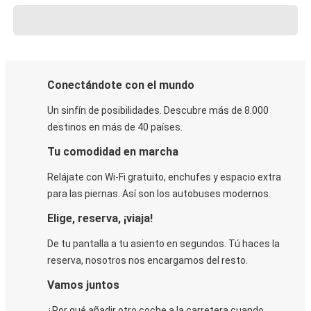
Conectándote con el mundo
Un sinfín de posibilidades. Descubre más de 8.000
destinos en más de 40 países.
Tu comodidad en marcha
Relájate con Wi-Fi gratuito, enchufes y espacio extra
para las piernas. Así son los autobuses modernos.
Elige, reserva, ¡viaja!
De tu pantalla a tu asiento en segundos. Tú haces la
reserva, nosotros nos encargamos del resto.
Vamos juntos
¿Por qué añadir otro coche a la carretera cuando