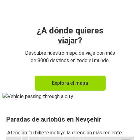
Nevşehir
Esmirna
Nevşehir
¿A dónde quieres
viajar?
Nevşehir
Adana
Descubre nuestro mapa de viaje con más
de 8000 destinos en todo el mundo.
Nevşehir
Antalya
Explora el mapa
Nevşehir
Esmirna
Nevşehir
Paradas de autobús en Nevşehir
Konya
Atención: tu billete incluye la dirección más reciente.
Nevşehir