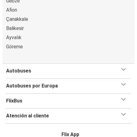
Gebze
Afion
Çanakkale
Balikesir
Ayvalık
Göreme
Autobuses
Autobuses por Europa
FlixBus
Atención al cliente
Flix App