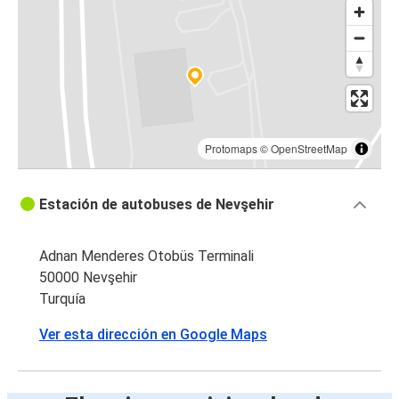
Kayseri
Nevşehir
Denizli
Adana
Nevşehir
Protomaps
©
OpenStreetMap
Konya
Estación de autobuses de Nevşehir
Nevşehir
Nevşehir
Adnan Menderes Otobüs Terminali
Göreme
50000 Nevşehir
Turquía
Kayseri
Ver esta dirección en Google Maps
Nevşehir
Denizli