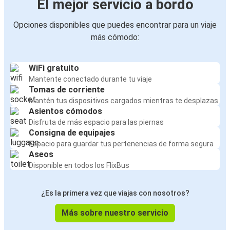
El mejor servicio a bordo
Nevşehir
Opciones disponibles que puedes encontrar para un viaje
Göreme
más cómodo:
Nevşehir
Dalaman
WiFi gratuito
Nevşehir
Mantente conectado durante tu viaje
Tomas de corriente
Mantén tus dispositivos cargados mientras te desplazas
Nevşehir
Asientos cómodos
Dalaman
Disfruta de más espacio para las piernas
Consigna de equipajes
Espacio para guardar tus pertenencias de forma segura
Aseos
Disponible en todos los FlixBus
¿Es la primera vez que viajas con nosotros?
Más sobre nuestro servicio