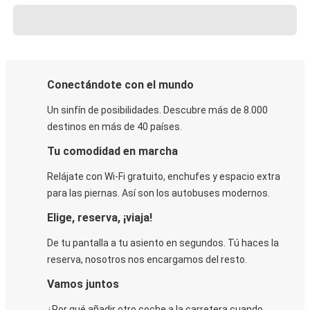
Conectándote con el mundo
Un sinfín de posibilidades. Descubre más de 8.000
destinos en más de 40 países.
Tu comodidad en marcha
Relájate con Wi-Fi gratuito, enchufes y espacio extra
para las piernas. Así son los autobuses modernos.
Elige, reserva, ¡viaja!
De tu pantalla a tu asiento en segundos. Tú haces la
reserva, nosotros nos encargamos del resto.
Vamos juntos
¿Por qué añadir otro coche a la carretera cuando