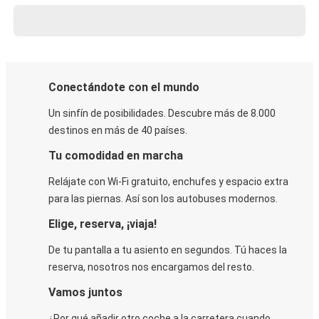
Conectándote con el mundo
Un sinfín de posibilidades. Descubre más de 8.000
destinos en más de 40 países.
Tu comodidad en marcha
Relájate con Wi-Fi gratuito, enchufes y espacio extra
para las piernas. Así son los autobuses modernos.
Elige, reserva, ¡viaja!
De tu pantalla a tu asiento en segundos. Tú haces la
reserva, nosotros nos encargamos del resto.
Vamos juntos
¿Por qué añadir otro coche a la carretera cuando