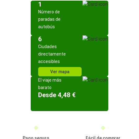
1
Número de
paradas de
autobús
6
Ciudades
directamente
accesibles
Ver mapa
El viaje más
barato
Desde 4,48 €
Pago seguro
Fácil de comprar