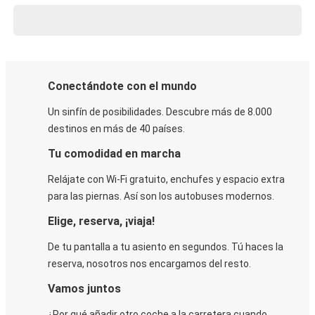
Conectándote con el mundo
Un sinfín de posibilidades. Descubre más de 8.000
destinos en más de 40 países.
Tu comodidad en marcha
Relájate con Wi-Fi gratuito, enchufes y espacio extra
para las piernas. Así son los autobuses modernos.
Elige, reserva, ¡viaja!
De tu pantalla a tu asiento en segundos. Tú haces la
reserva, nosotros nos encargamos del resto.
Vamos juntos
¿Por qué añadir otro coche a la carretera cuando