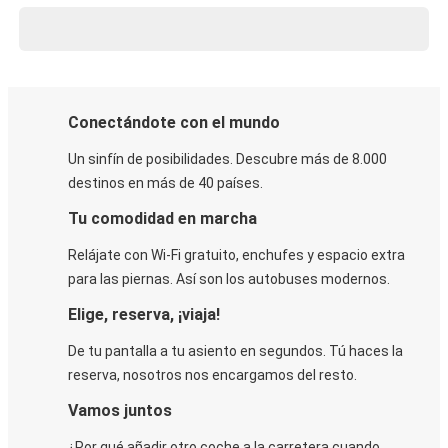
Conectándote con el mundo
Un sinfín de posibilidades. Descubre más de 8.000
destinos en más de 40 países.
Tu comodidad en marcha
Relájate con Wi-Fi gratuito, enchufes y espacio extra
para las piernas. Así son los autobuses modernos.
Elige, reserva, ¡viaja!
De tu pantalla a tu asiento en segundos. Tú haces la
reserva, nosotros nos encargamos del resto.
Vamos juntos
¿Por qué añadir otro coche a la carretera cuando