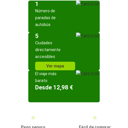
1
Número de
paradas de
autobús
5
Ciudades
directamente
accesibles
Ver mapa
El viaje más
barato
Desde 12,98 €
Pago seguro
Fácil de comprar