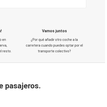
!
Vamos juntos
o en
¿Por qué añadir otro coche a la
erva,
carretera cuando puedes optar por el
 resto.
transporte colectivo?
e pasajeros.