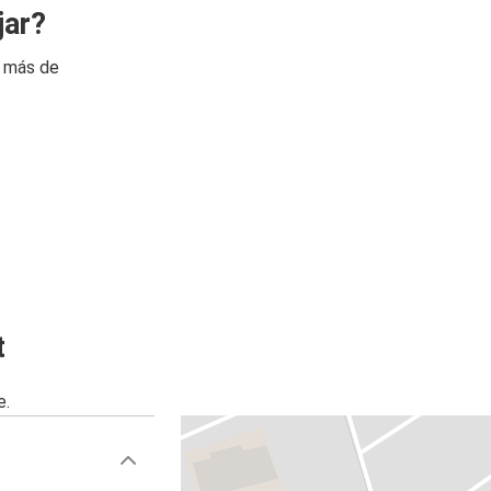
jar?
n más de
t
e.