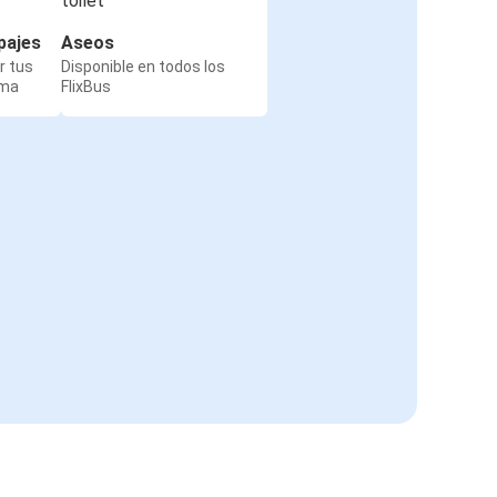
pajes
Aseos
r tus
Disponible en todos los
rma
FlixBus