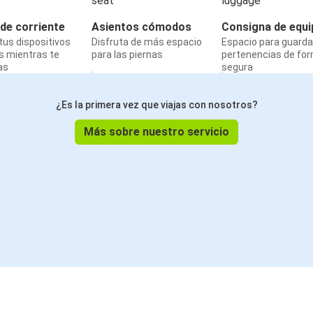
de corriente
Asientos cómodos
Consigna de equi
us dispositivos
Disfruta de más espacio
Espacio para guarda
s mientras te
para las piernas
pertenencias de fo
as
segura
¿Es la primera vez que viajas con nosotros?
Más sobre nuestro servicio