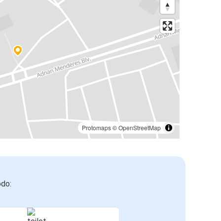
Protomaps
©
OpenStreetMap
odo: