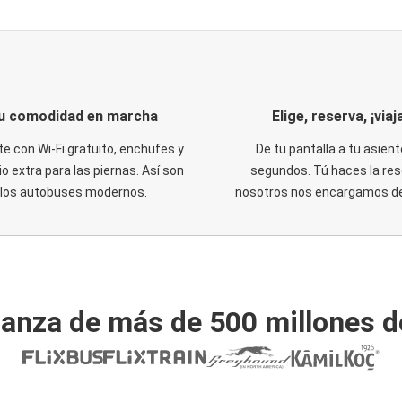
u comodidad en marcha
Elige, reserva, ¡viaja
te con Wi-Fi gratuito, enchufes y
De tu pantalla a tu asient
o extra para las piernas. Así son
segundos. Tú haces la res
los autobuses modernos.
nosotros nos encargamos del
ianza de más de 500 millones d