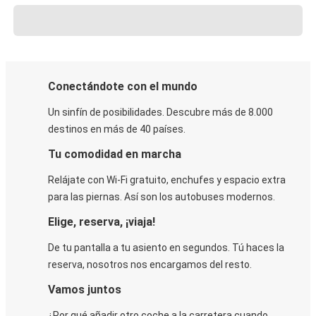
Conectándote con el mundo
Un sinfín de posibilidades. Descubre más de 8.000
destinos en más de 40 países.
Tu comodidad en marcha
Relájate con Wi-Fi gratuito, enchufes y espacio extra
para las piernas. Así son los autobuses modernos.
Elige, reserva, ¡viaja!
De tu pantalla a tu asiento en segundos. Tú haces la
reserva, nosotros nos encargamos del resto.
Vamos juntos
¿Por qué añadir otro coche a la carretera cuando