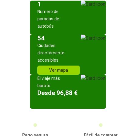
1
Número de
paradas de
autobús
54
Ciudades
directamente
accesibles
Ver mapa
El viaje más
barato
Desde 96,88 €
Pago seguro
Fácil de comprar