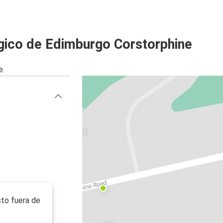
gico de Edimburgo Corstorphine
e.
e
sto fuera de