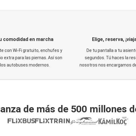
u comodidad en marcha
Elige, reserva, ¡viaja
te con Wi-Fi gratuito, enchufes y
De tu pantalla a tu asient
o extra para las piernas. Así son
segundos. Tú haces la res
los autobuses modernos.
nosotros nos encargamos del
ianza de más de 500 millones d