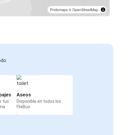
Protomaps
©
OpenStreetMap
odo:
pajes
Aseos
r tus
Disponible en todos los
rma
FlixBus