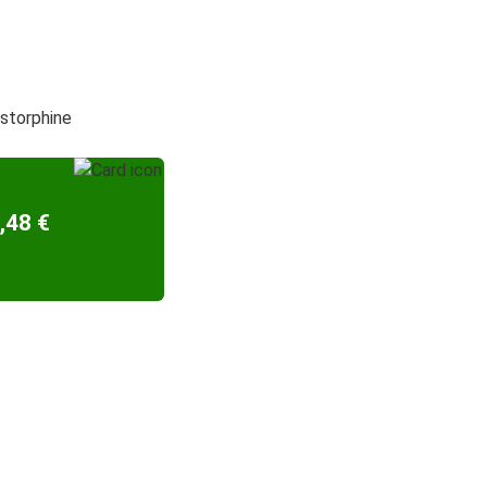
rstorphine
,48 €