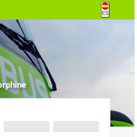
ES
orphine