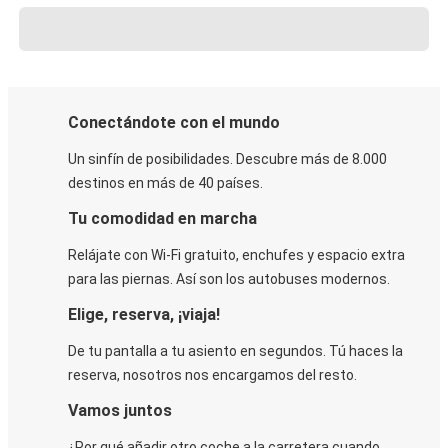
Conectándote con el mundo
Un sinfín de posibilidades. Descubre más de 8.000
destinos en más de 40 países.
Tu comodidad en marcha
Relájate con Wi-Fi gratuito, enchufes y espacio extra
para las piernas. Así son los autobuses modernos.
Elige, reserva, ¡viaja!
De tu pantalla a tu asiento en segundos. Tú haces la
reserva, nosotros nos encargamos del resto.
Vamos juntos
¿Por qué añadir otro coche a la carretera cuando