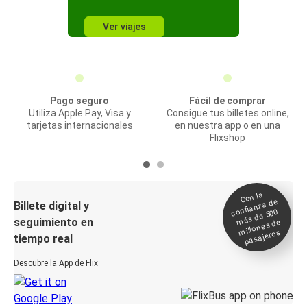
Ver viajes
Pago seguro
Fácil de comprar
Utiliza Apple Pay, Visa y
Consigue tus billetes online,
tarjetas internacionales
en nuestra app o en una
Flixshop
Con la
confianza de
Billete digital y
más de 500
seguimiento en
millones de
pasajeros
tiempo real
Descubre la App de Flix