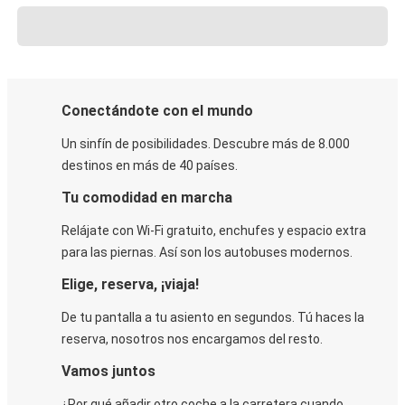
Conectándote con el mundo
Un sinfín de posibilidades. Descubre más de 8.000
destinos en más de 40 países.
Tu comodidad en marcha
Relájate con Wi-Fi gratuito, enchufes y espacio extra
para las piernas. Así son los autobuses modernos.
Elige, reserva, ¡viaja!
De tu pantalla a tu asiento en segundos. Tú haces la
reserva, nosotros nos encargamos del resto.
Vamos juntos
¿Por qué añadir otro coche a la carretera cuando