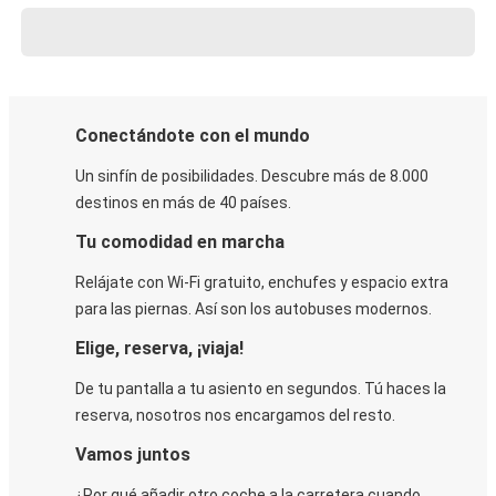
Conectándote con el mundo
Un sinfín de posibilidades. Descubre más de 8.000
destinos en más de 40 países.
Tu comodidad en marcha
Relájate con Wi-Fi gratuito, enchufes y espacio extra
para las piernas. Así son los autobuses modernos.
Elige, reserva, ¡viaja!
De tu pantalla a tu asiento en segundos. Tú haces la
reserva, nosotros nos encargamos del resto.
Vamos juntos
¿Por qué añadir otro coche a la carretera cuando