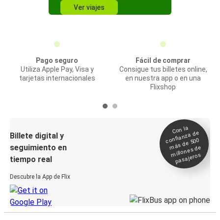
Ver viajes
Pago seguro
Fácil de comprar
Utiliza Apple Pay, Visa y
Consigue tus billetes online,
tarjetas internacionales
en nuestra app o en una
Flixshop
Con la
confianza de
Billete digital y
más de 500
seguimiento en
millones de
pasajeros
tiempo real
Descubre la App de Flix