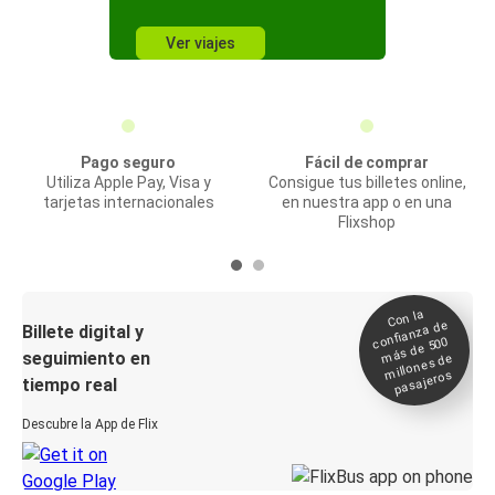
Ver viajes
Pago seguro
Fácil de comprar
Utiliza Apple Pay, Visa y
Consigue tus billetes online,
tarjetas internacionales
en nuestra app o en una
Flixshop
Con la
confianza de
Billete digital y
más de 500
seguimiento en
millones de
pasajeros
tiempo real
Descubre la App de Flix