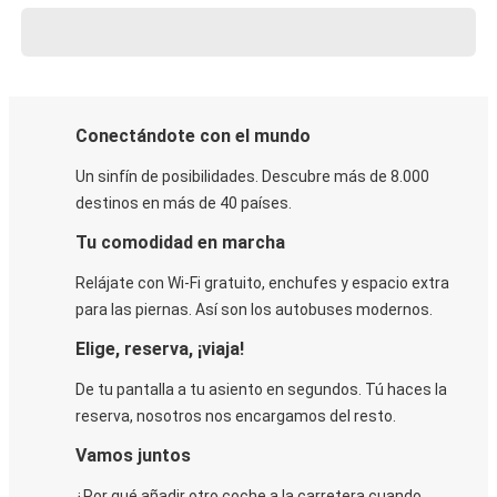
Conectándote con el mundo
Un sinfín de posibilidades. Descubre más de 8.000
destinos en más de 40 países.
Tu comodidad en marcha
Relájate con Wi-Fi gratuito, enchufes y espacio extra
para las piernas. Así son los autobuses modernos.
Elige, reserva, ¡viaja!
De tu pantalla a tu asiento en segundos. Tú haces la
reserva, nosotros nos encargamos del resto.
Vamos juntos
¿Por qué añadir otro coche a la carretera cuando