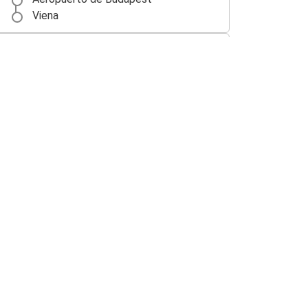
Viena
Bratislava
Aeropuerto de Budapest
Prešov
Aeropuerto de Budapest
Aeropuerto de Budapest
Kiev
Aeropuerto de Budapest
Lviv
Aeropuerto de Budapest
Uzhhorod
Lviv