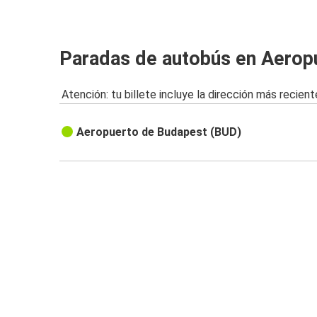
Aeropuerto de Budapest
Arad
Paradas de autobús en Aerop
Aeropuerto de Budapest
Atención: tu billete incluye la dirección más recient
Aeropuerto de Budapest
Mukachevo
Aeropuerto de Budapest (BUD)
Aeropuerto de Budapest
Cracovia
Aeropuerto de Budapest
Brno
Banská Bystrica
Aeropuerto de Budapest
Aeropuerto de Budapest