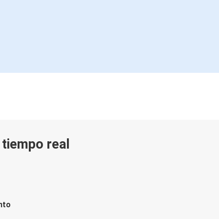
Aeropuerto de Budapest
Huedin
Aeropuerto de Budapest
Aeropuerto de Budapest
Huedin
Aeropuerto de Budapest
Tiachiv
Olomouc
n tiempo real
Aeropuerto de Budapest
nto