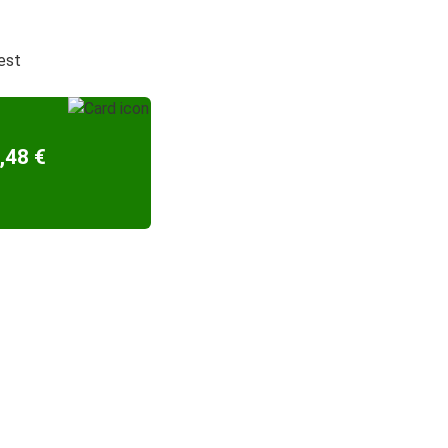
est
,48 €