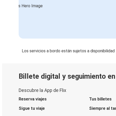
Salzburgo
Rijeka
Aeropuerto de Budapest
Brașov
Aeropuerto de Budapest
Los servicios a bordo están sujetos a disponibilidad
Tiachiv
Aeropuerto de Budapest
Sighișoara
Billete digital y seguimiento e
Aeropuerto de Budapest
Descubre la App de Flix
Aeropuerto de Budapest
Budapest
Reserva viajes
Tus billetes
Sigue tu viaje
Siempre al ta