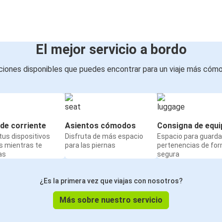
Varsovia
Brno
Aeropuerto de Budapest
El mejor servicio a bordo
Aeropuerto de Budapest
iones disponibles que puedes encontrar para un viaje más cóm
Maribor
Varsovia
Aeropuerto de Budapest
de corriente
Asientos cómodos
Consigna de equi
us dispositivos
Disfruta de más espacio
Espacio para guarda
Aeropuerto de Budapest
s mientras te
para las piernas
pertenencias de fo
Banská Bystrica
as
segura
Stuttgart
¿Es la primera vez que viajas con nosotros?
Aeropuerto de Budapest
Más sobre nuestro servicio
Poprad