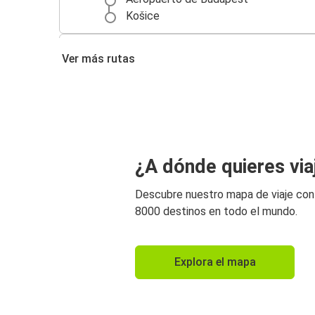
Košice
Viena
Ver más rutas
Aeropuerto de Budapest
Aeropuerto de Budapest
Prešov
Aeropuerto de Budapest
¿A dónde quieres via
Oradea
Descubre nuestro mapa de viaje co
Aeropuerto de Budapest
8000 destinos en todo el mundo.
Timișoara
Aeropuerto de Budapest
Explora el mapa
Zagreb
Zagreb