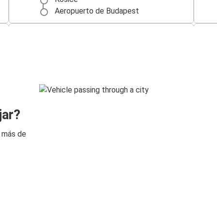
Aeropuerto de Budapest
Aeropuerto de Budapest
Bratislava
Oradea
Aeropuerto de Budapest
Kiev
jar?
Aeropuerto de Budapest
n más de
Timișoara
Aeropuerto de Budapest
Uzhhorod
Aeropuerto de Budapest
Aeropuerto de Budapest