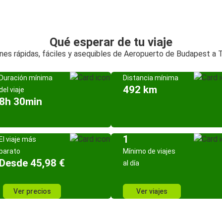
Qué esperar de tu viaje
nes rápidas, fáciles y asequibles de Aeropuerto de Budapest a T
Duración mínima
Distancia mínima
492 km
del viaje
8h 30min
1
El viaje más
barato
Mínimo de viajes
Desde 45,98 €
al día
Ver precios
Ver viajes