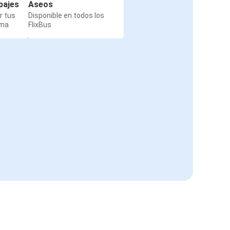
pajes
Aseos
r tus
Disponible en todos los
rma
FlixBus