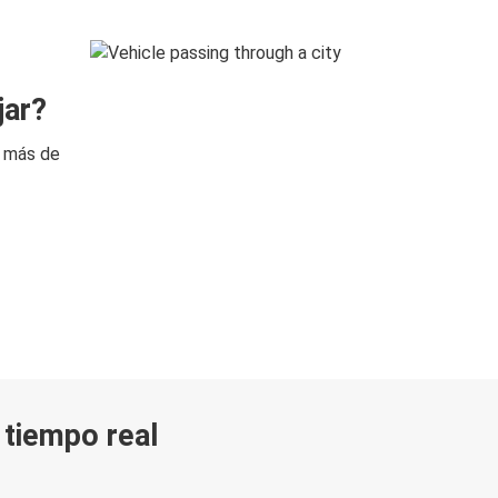
jar?
n más de
n tiempo real