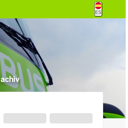
ES
achiv