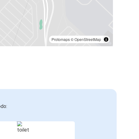
Protomaps
©
OpenStreetMap
odo: