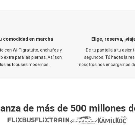
u comodidad en marcha
Elige, reserva, ¡viaja
te con Wi-Fi gratuito, enchufes y
De tu pantalla a tu asient
o extra para las piernas. Así son
segundos. Tú haces la res
los autobuses modernos.
nosotros nos encargamos del
ianza de más de 500 millones d