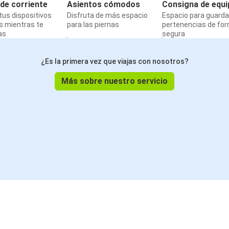
de corriente
Asientos cómodos
Consigna de equi
us dispositivos
Disfruta de más espacio
Espacio para guarda
s mientras te
para las piernas
pertenencias de fo
as
segura
¿Es la primera vez que viajas con nosotros?
Más sobre nuestro servicio