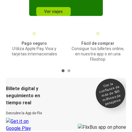
Ver viajes
Pago seguro
Fácil de comprar
Utiliza Apple Pay, Visa y
Consigue tus billetes online,
tarjetas internacionales
en nuestra app o en una
Flixshop
Con la
confianza de
Billete digital y
más de 500
seguimiento en
millones de
pasajeros
tiempo real
Descubre la App de Flix