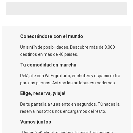
Conectándote con el mundo
Un sinfín de posibilidades. Descubre más de 8.000
destinos en más de 40 países.
Tu comodidad en marcha
Relájate con Wi-Fi gratuito, enchufes y espacio extra
para las piernas. Así son los autobuses modernos.
Elige, reserva, ¡viaja!
De tu pantalla a tu asiento en segundos. Tú haces la
reserva, nosotros nos encargamos del resto.
Vamos juntos
¿Por qué añadir otro coche a la carretera cuando