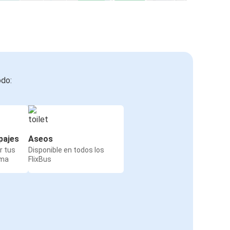
odo:
pajes
Aseos
r tus
Disponible en todos los
rma
FlixBus