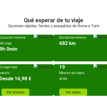
Qué esperar de tu viaje
Opciones rápidas, fáciles y asequibles de Roma a Turín
Duración mínima
Distancia mínima
682 km
del viaje
9h 0min
19
El viaje más
barato
Mínimo de viajes
Desde 16,98 €
al día
Ver precios
Ver viajes