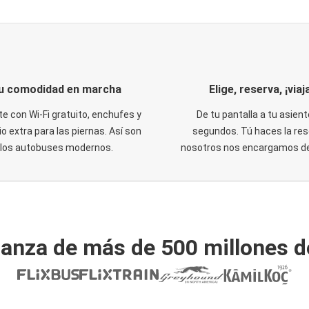
u comodidad en marcha
Elige, reserva, ¡viaja
te con Wi-Fi gratuito, enchufes y
De tu pantalla a tu asient
o extra para las piernas. Así son
segundos. Tú haces la res
los autobuses modernos.
nosotros nos encargamos del
ianza de más de 500 millones d