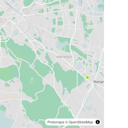
Protomaps
©
OpenStreetMap