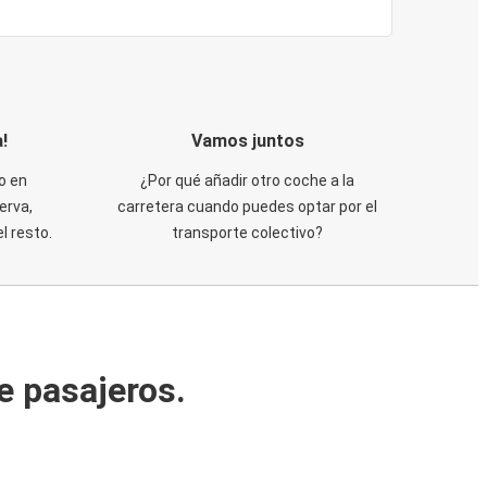
!
Vamos juntos
o en
¿Por qué añadir otro coche a la
erva,
carretera cuando puedes optar por el
 resto.
transporte colectivo?
e pasajeros.