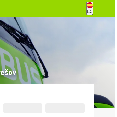
ES
rešov