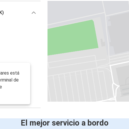
K)
lares está
erminal de
e
El mejor servicio a bordo