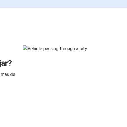
jar?
n más de