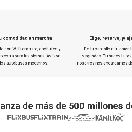
u comodidad en marcha
Elige, reserva, ¡viaja
te con Wi-Fi gratuito, enchufes y
De tu pantalla a tu asient
o extra para las piernas. Así son
segundos. Tú haces la res
los autobuses modernos.
nosotros nos encargamos del
ianza de más de 500 millones d