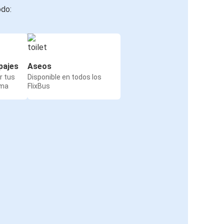
odo:
pajes
Aseos
r tus
Disponible en todos los
rma
FlixBus