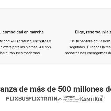
u comodidad en marcha
Elige, reserva, ¡viaja
te con Wi-Fi gratuito, enchufes y
De tu pantalla a tu asient
o extra para las piernas. Así son
segundos. Tú haces la res
los autobuses modernos.
nosotros nos encargamos del
ianza de más de 500 millones d