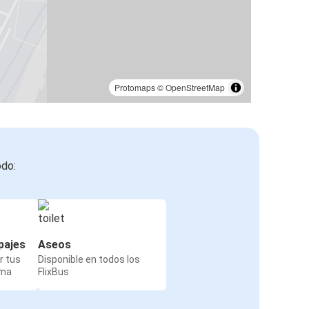
Protomaps
©
OpenStreetMap
odo:
pajes
Aseos
r tus
Disponible en todos los
rma
FlixBus