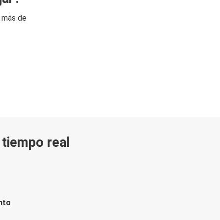
n más de
n tiempo real
nto