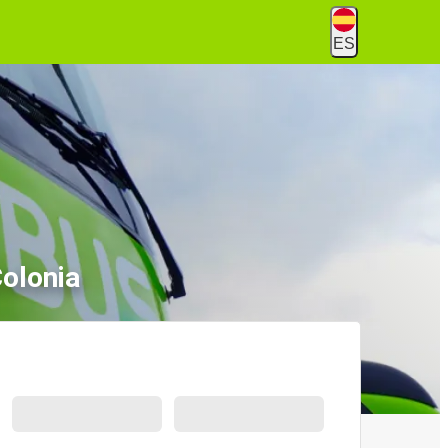
ES
olonia