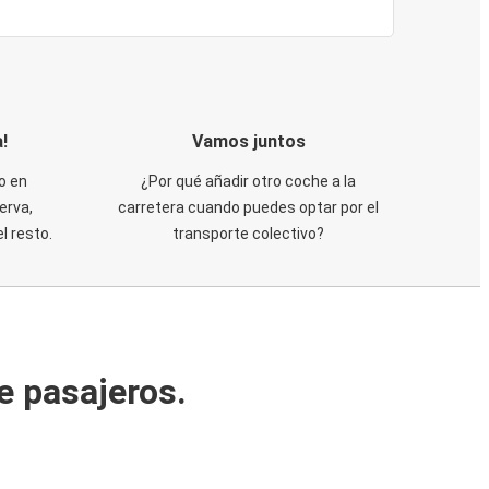
!
Vamos juntos
o en
¿Por qué añadir otro coche a la
erva,
carretera cuando puedes optar por el
 resto.
transporte colectivo?
e pasajeros.