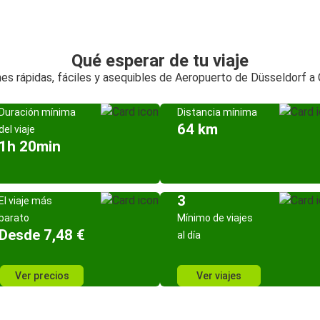
Qué esperar de tu viaje
es rápidas, fáciles y asequibles de Aeropuerto de Düsseldorf a 
Duración mínima
Distancia mínima
64 km
del viaje
1h 20min
3
El viaje más
barato
Mínimo de viajes
Desde 7,48 €
al día
Ver precios
Ver viajes