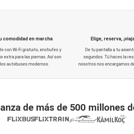
u comodidad en marcha
Elige, reserva, ¡viaja
te con Wi-Fi gratuito, enchufes y
De tu pantalla a tu asient
o extra para las piernas. Así son
segundos. Tú haces la res
los autobuses modernos.
nosotros nos encargamos del
ianza de más de 500 millones d