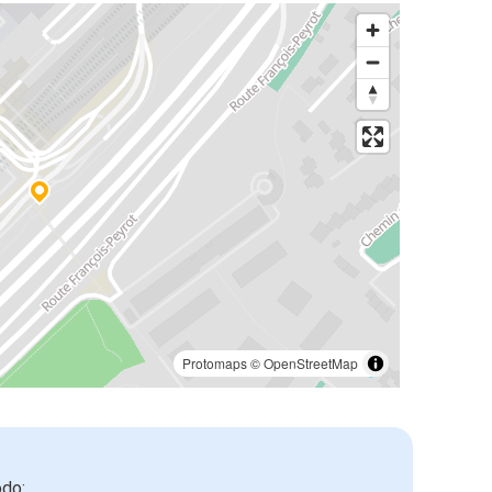
Protomaps
©
OpenStreetMap
odo: