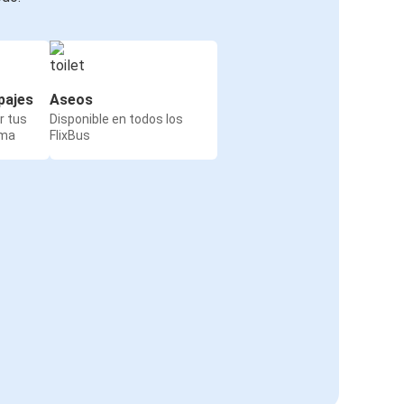
pajes
Aseos
r tus
Disponible en todos los
rma
FlixBus