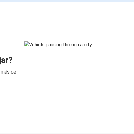
jar?
n más de