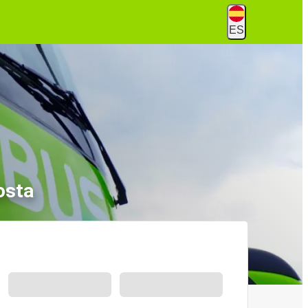
ES
osta