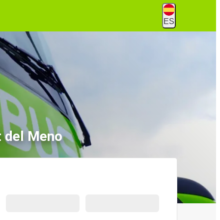
ES
t del Meno